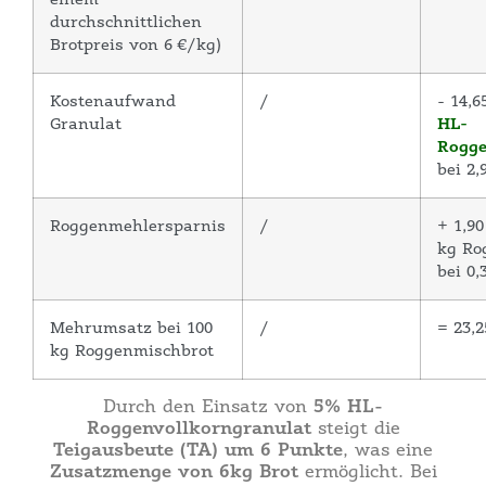
durchschnittlichen
Brotpreis von 6 €/kg)
Kostenaufwand
/
- 14,6
Granulat
HL-
Rogge
bei 2,
Roggenmehlersparnis
/
+ 1,90
kg Ro
bei 0,
Mehrumsatz bei 100
/
= 23,2
kg Roggenmischbrot
5% HL-
Durch den Einsatz von
Roggenvollkorngranulat
steigt die
Teigausbeute (TA) um 6 Punkte
, was eine
Zusatzmenge von 6kg Brot
ermöglicht. Bei