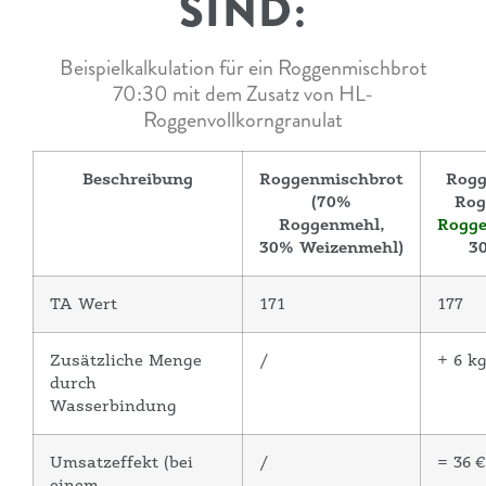
SIND:
Beispielkalkulation für ein Roggenmischbrot
70:30 mit dem Zusatz von HL-
Roggenvollkorngranulat
Beschreibung
Roggenmischbrot
Rogg
(70%
Rog
Roggenmehl,
Rogge
30% Weizenmehl)
3
TA Wert
171
177
Zusätzliche Menge
/
+ 6 k
durch
Wasserbindung
Umsatzeffekt (bei
/
= 36 €
einem