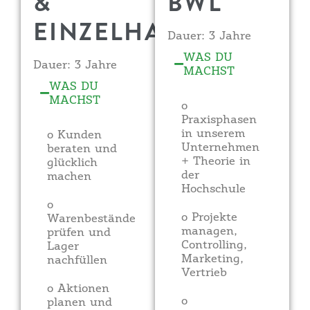
&
BWL
EINZELHANDEL
Dauer: 3 Jahre
WAS DU
Dauer: 3 Jahre
MACHST
WAS DU
MACHST
o
Praxisphasen
in unserem
o Kunden
Unternehmen
beraten und
+ Theorie in
glücklich
der
machen
Hochschule
o
o Projekte
Warenbestände
managen,
prüfen und
Controlling,
Lager
Marketing,
nachfüllen
Vertrieb
o Aktionen
o
planen und