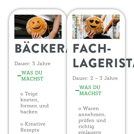
BÄCKER/IN
FACH-
LAGERIST
Dauer: 3 Jahre
WAS DU
Dauer: 2 – 3 Jahre
MACHST
WAS DU
MACHST
o Teige
kneten,
formen und
o Waren
backen
annehmen,
prüfen und
o Kreative
richtig
Rezepte
einlagern